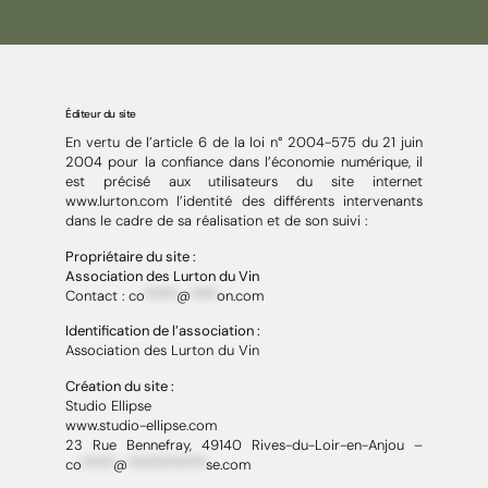
Éditeur du site
En vertu de l’article 6 de la loi n° 2004-575 du 21 juin
2004 pour la confiance dans l’économie numérique, il
est précisé aux utilisateurs du site internet
www.lurton.com l’identité des différents intervenants
dans le cadre de sa réalisation et de son suivi :
Propriétaire du site :
Association des Lurton du Vin
Contact :
co
*****
@
****
on.com
Identification de l’association :
Association des Lurton du Vin
Création du site :
Studio Ellipse
www.studio-ellipse.com
23 Rue Bennefray, 49140 Rives-du-Loir-en-Anjou –
co
*****
@
************
se.com