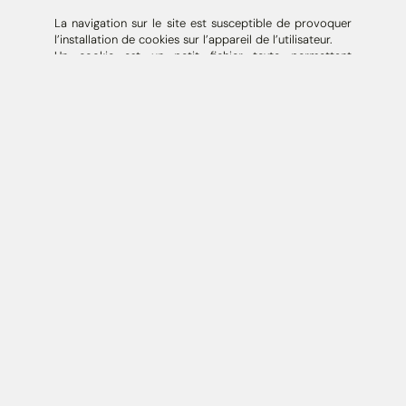
La navigation sur le site est susceptible de provoquer
l’installation de cookies sur l’appareil de l’utilisateur.
Un cookie est un petit fichier texte permettant
d’enregistrer des informations relatives à la navigation
d’un utilisateur sur le site. Ces données permettent
notamment d’améliorer l’expérience utilisateur et de
mesurer la fréquentation du site (par exemple via
Google Analytics).
Aucun cookie non essentiel n’est installé sans le
consentement préalable de l’utilisateur.
Les cookies sont enregistrés pour une durée maximale
de
13 mois
.
Pour plus d’informations sur leur utilisation, nous vous
invitons à consulter notre
Politique de confidentialité
.
Droit applicable et attribution de juridiction
Tout litige en relation avec l’utilisation du site
www.lurton.com
est soumis au
droit français
.
Sauf disposition contraire, il est fait attribution