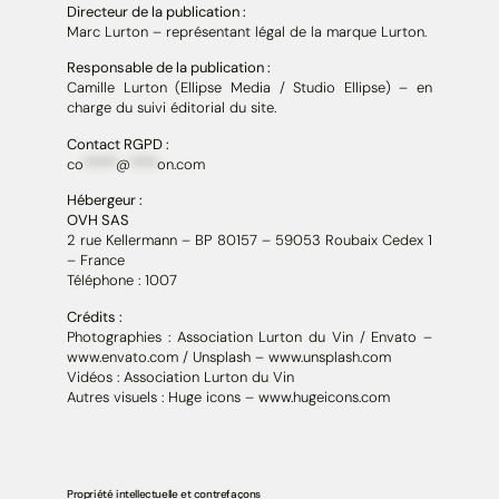
Directeur de la publication :
Marc Lurton – représentant légal de la marque Lurton.
Responsable de la publication :
Camille Lurton (Ellipse Media / Studio Ellipse) – en
charge du suivi éditorial du site.
Contact RGPD :
co
*****
@
****
on.com
Hébergeur :
OVH SAS
2 rue Kellermann – BP 80157 – 59053 Roubaix Cedex 1
– France
Téléphone : 1007
Crédits :
Photographies : Association Lurton du Vin / Envato –
www.envato.com / Unsplash – www.unsplash.com
Vidéos : Association Lurton du Vin
Autres visuels : Huge icons – www.hugeicons.com
Propriété intellectuelle et contrefaçons